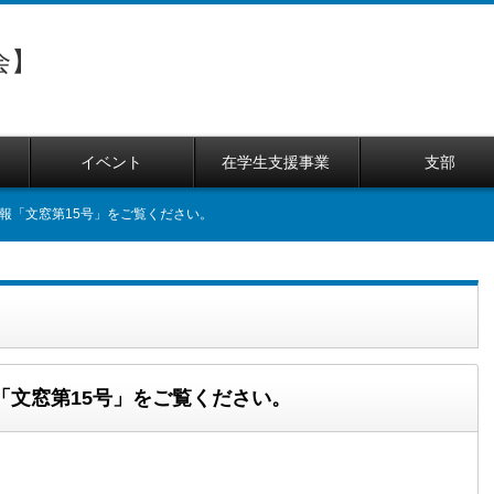
会】
て
イベント
在学生支援事業
支部
報「文窓第15号」をご覧ください。
「文窓第15号」をご覧ください。