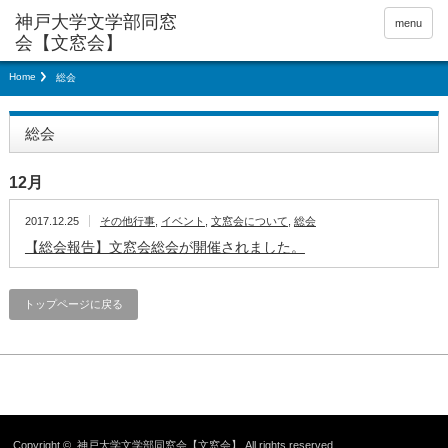
神戸大学文学部同窓
menu
会【文窓会】
Home
総会
総会
12月
2017.12.25
その他行事
,
イベント
,
文窓会について
,
総会
【総会報告】文窓会総会が開催されました。
トップページに戻る
Copyright ©
神戸大学文学部同窓会【文窓会】
All rights reserved.