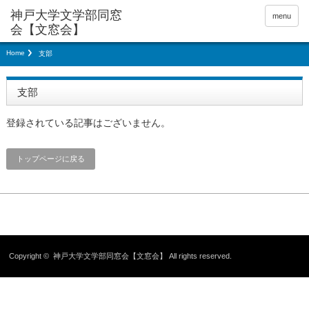
神戸大学文学部同窓
menu
会【文窓会】
Home
支部
支部
登録されている記事はございません。
トップページに戻る
Copyright ©
神戸大学文学部同窓会【文窓会】
All rights reserved.